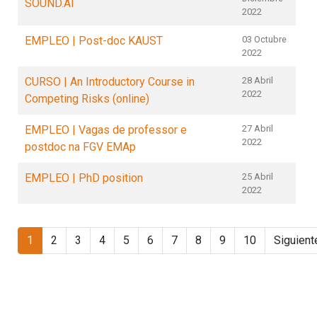
SOUND.AI
2022
EMPLEO | Post-doc KAUST
03 Octubre
2022
CURSO | An Introductory Course in
28 Abril
2022
Competing Risks (online)
EMPLEO | Vagas de professor e
27 Abril
2022
postdoc na FGV EMAp
EMPLEO | PhD position
25 Abril
2022
1
2
3
4
5
6
7
8
9
10
Siguient
USC | UDC | UVIGO