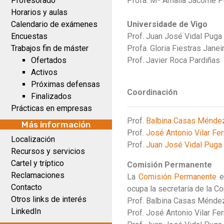
Profesorado
Profa. Mª Amalia Jácome 
Horarios y aulas
Calendario de exámenes
Universidade de Vigo
Encuestas
Prof. Juan José Vidal Puga
Trabajos fin de máster
Profa. Gloria Fiestras Jane
Ofertados
Prof. Javier Roca Pardiñas
Activos
Próximas defensas
Coordinación
Finalizados
Prácticas en empresas
Prof.
Balbina Casas Ménde
Más información
Prof.
José Antonio Vilar Fe
Localización
Prof.
Juan José Vidal Puga
Recursos y servicios
Cartel y tríptico
Comisión Permanente
Reclamaciones
La
Comisión Permanente
es
Contacto
ocupa la secretaría de la 
Otros links de interés
Prof. Balbina Casas Méndez
LinkedIn
Prof. José Antonio Vilar Fe