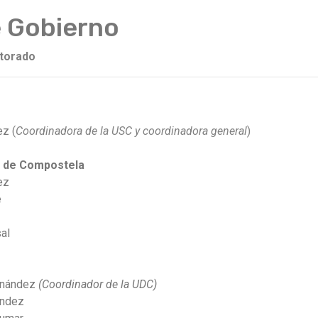
 Gobierno
torado
ez
(
Coordinadora de la USC y coordinadora general
)
o de Compostela
ez
e
al
ernández
(Coordinador de la UDC)
ández