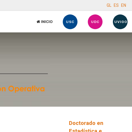
GL
ES
EN
INICIO
USC
UDC
UVIGO
Doctorado en
Estadística e