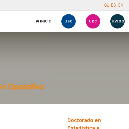
GL
ES
EN
INICIO
USC
UDC
UVIGO
Doctorado en
Estadística e