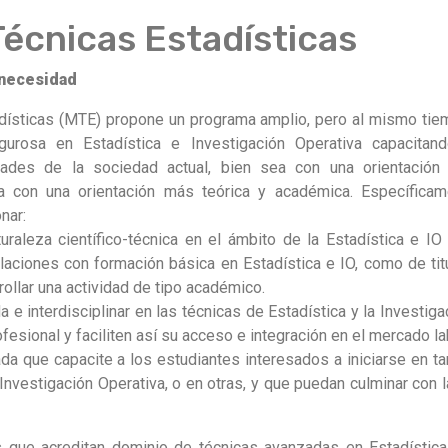
Técnicas Estadísticas
 necesidad
adísticas (MTE) propone un programa amplio, pero al mismo ti
igurosa en Estadística e Investigación Operativa capacita
dades de la sociedad actual, bien sea con una orientación 
ea con una orientación más teórica y académica. Específica
nar:
uraleza científico-técnica en el ámbito de la Estadística e I
ulaciones con formación básica en Estadística e IO, como de tit
ollar una actividad de tipo académico.
 e interdisciplinar en las técnicas de Estadística y la Investig
rofesional y faciliten así su acceso e integración en el mercado la
a que capacite a los estudiantes interesados a iniciarse en ta
 Investigación Operativa, o en otras, y que puedan culminar con 
os que acreditan dominio de técnicas avanzadas en Estadística