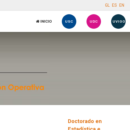
GL
ES
EN
INICIO
USC
UDC
UVIGO
Doctorado en
Estadística e