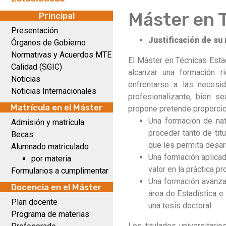
Máster en 
Principal
Presentación
Justificación de su
Órganos de Gobierno
Normativas y Acuerdos MTE
El Máster en Técnicas Est
Calidad (SGIC)
alcanzar una formación r
Noticias
enfrentarse a las necesi
Noticias Internacionales
profesionalizante, bien s
Matrícula en el Máster
propone pretende proporcio
Una formación de nat
Admisión y matrícula
proceder tanto de tit
Becas
que les permita desarr
Alumnado matriculado
Una formación aplicada
por materia
valor en la práctica p
Formularios a cumplimentar
Una formación avanzad
Docencia en el Máster
área de Estadística e
Plan docente
una tesis doctoral.
Programa de materias
Los titulados universitari