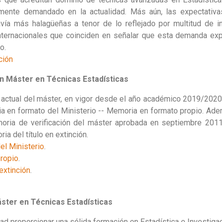
amente demandado en la actualidad. Más aún, las expectativa
ía más halagüeñas a tenor de lo reflejado por multitud de i
nternacionales que coinciden en señalar que esta demanda expe
o.
ción
ón
Máster en Técnicas Estadísticas
 actual del máster, en vigor desde el año académico 2019/2020
a en formato del Ministerio -- Memoria en formato propio. Adem
oria de verificación del máster aprobada en septiembre 2011
a del título en extinción.
el Ministerio
.
ropio
.
extinción
.
áster en Técnicas Estadísticas
dad proporcionar una sólida formación en Estadística e Investiga