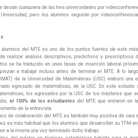
 desde cualquiera de las tres universidades por videoconferenc
Universidad, pero los alumnos seguirán por videoconferenci
es
os alumnos del MTE es uno de los puntos fuertes de este má
de realizar análisis descriptivos, predictivos y prescriptivos
os se ha traducido en unas tasas de inserción laboral próxi
ezan a trabajar incluso antes de terminar el MTE. A lo larg
(IMAT) de la Universidad de Matemáticas (USC) elaboró una e
mnado egresado de matemáticas, de la USC. En este estudio 
temáticas, los egresados por la USC de los másteres que se 
dio,
el 100% de los estudiantes
del MTE que entraron en la
omento de la entrevista.
ios de colaboración del MTE es también muy positiva de cara a 
ez es más habitual que los alumnos que desarrollan su TFM en
en a la misma una vez terminado dicho trabajo.
itos del máster en técnicas estadísticas habilita para la inc