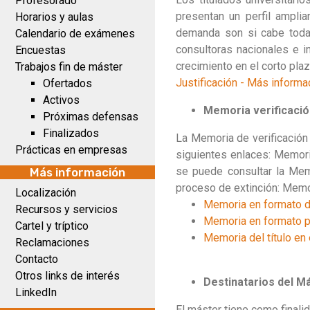
Profesorado
presentan un perfil ampli
Horarios y aulas
demanda son si cabe todav
Calendario de exámenes
consultoras nacionales e i
Encuestas
crecimiento en el corto plaz
Trabajos fin de máster
Justificación - Más informa
Ofertados
Activos
Memoria verificaci
Próximas defensas
Finalizados
La Memoria de verificación
Prácticas en empresas
siguientes enlaces: Memori
se puede consultar la Mem
Más información
proceso de extinción: Memori
Localización
Memoria en formato d
Recursos y servicios
Memoria en formato p
Cartel y tríptico
Memoria del título en 
Reclamaciones
Contacto
Otros links de interés
Destinatarios del M
LinkedIn
El máster tiene como finali