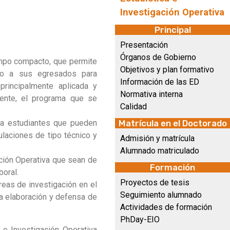
Investigación Operativa
Principal
Presentación
Órganos de Gobierno
empo compacto, que permite
Objetivos y plan formativo
ndo a sus egresados para
Información de las ED
principalmente aplicada y
Normativa interna
mente, el programa que se
Calidad
O a estudiantes que pueden
Matrícula en el Doctorado
ulaciones de tipo técnico y
Admisión y matrícula
Alumnado matriculado
ación Operativa que sean de
Formación
boral.
Proyectos de tesis
reas de investigación en el
Seguimiento alumnado
la elaboración y defensa de
Actividades de formación
PhDay-EIO
 e Investigación Operativa