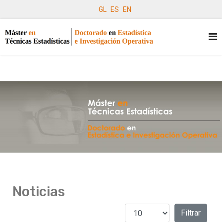
GL
ES
EN
Noticias
Cantidad a mostrar
Filtros
Filtrar