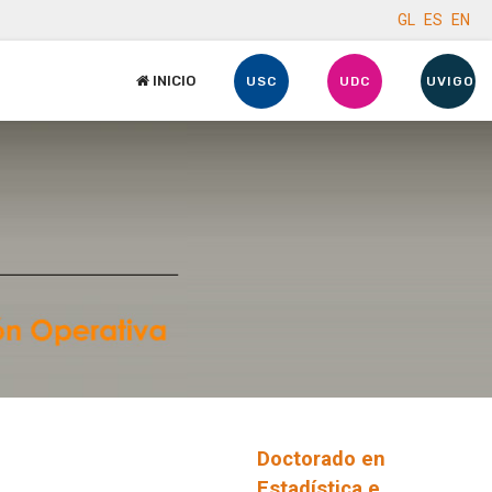
GL
ES
EN
INICIO
USC
UDC
UVIGO
Doctorado en
Estadística e