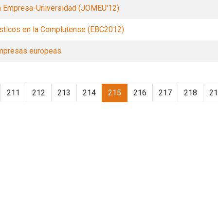
n Empresa-Universidad (JOMEU'12)
ísticos en la Complutense (EBC2012)
empresas europeas
211
212
213
214
215
216
217
218
21