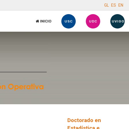
GL
ES
EN
INICIO
USC
UDC
UVIGO
Doctorado en
Estadística e