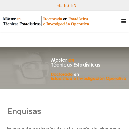
GL
ES
EN
Enquisas
Enquisa de avaliación da satisfacción do alumnado