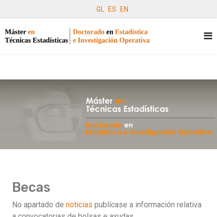
GL
ES
EN
Becas
No apartado de
noticias
publícase a información relativa
a convocatorias de bolsas e axudas.