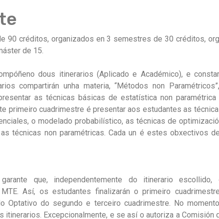
te
e 90 créditos, organizados en 3 semestres de 30 créditos, or
 máster de 15.
ompóñeno dous itinerarios (Aplicado e Académico), e consta
rarios compartirán unha materia, “Métodos non Paramétrico
á presentar as técnicas básicas de estatística non paramétri
este primeiro cuadrimestre é presentar aos estudantes as técni
renciales, o modelado probabilístico, as técnicas de optimizac
as técnicas non paramétricas. Cada un é estes obxectivos d
 garante que, independentemente do itinerario escollido
MTE. Así, os estudantes finalizarán o primeiro cuadrimestr
lo Optativo do segundo e terceiro cuadrimestre. No momento
 itinerarios. Excepcionalmente, e se así o autoriza a Comisión