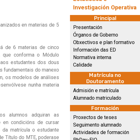
Investigación Operativa
Principal
ganizados en materias de 5
Presentación
Órganos de Goberno
Obxectivos e plan formativo
rá de 6 materias de cinco
Información das ED
s”, que conforma o Módulo
Normativa interna
ca aos estudantes dos dous
Calidade
cas fundamentais do manexo
Matrícula no
ión, os modelos de análises
Doutoramento
esenvólvese nunha materia
Admisión e matrícula
Alumnado matriculado
Formación
, os alumnos adquiran as
Proxectos de teses
e en condicións de cursar
Seguimento alumnado
 da matrícula o estudante
Actividades de formación
 de Título do MTE, poderase
PhDay-EIO