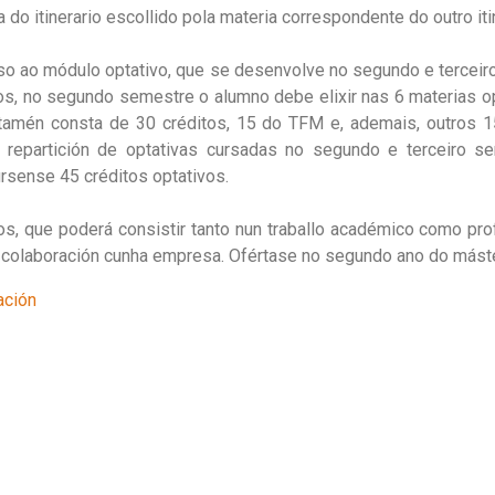
 do itinerario escollido pola materia correspondente do outro iti
so ao módulo optativo, que se desenvolve no segundo e terceiro
tos, no segundo semestre o alumno debe elixir nas 6 materias o
 tamén consta de 30 créditos, 15 do TFM e, ademais, outros 1
A repartición de optativas cursadas no segundo e terceiro 
úrsense 45 créditos optativos.
s, que poderá consistir tanto nun traballo académico como prof
colaboración cunha empresa. Ofértase no segundo ano do máste
ación