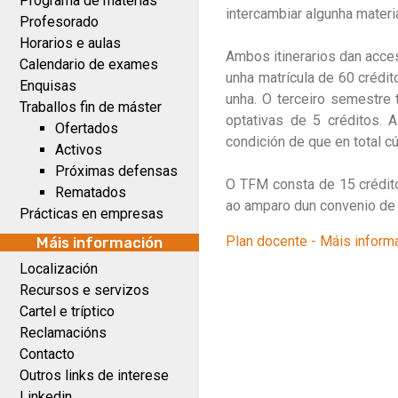
Programa de materias
intercambiar algunha materia
Profesorado
Horarios e aulas
Ambos itinerarios dan acce
Calendario de exames
unha matrícula de 60 crédi
Enquisas
unha. O terceiro semestre
Traballos fin de máster
optativas de 5 créditos. 
Ofertados
condición de que en total c
Activos
Próximas defensas
O TFM consta de 15 crédito
Rematados
ao amparo dun convenio de 
Prácticas en empresas
Plan docente - Máis inform
Máis información
Localización
Recursos e servizos
Cartel e tríptico
Reclamacións
Contacto
Outros links de interese
Linkedin