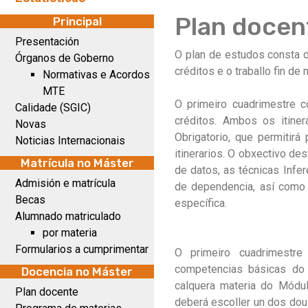
Plan docen
Principal
Presentación
O plan de estudos consta d
Órganos de Goberno
créditos e o traballo fin de
Normativas e Acordos
MTE
O primeiro cuadrimestre c
Calidade (SGIC)
créditos. Ambos os itine
Novas
Obrigatorio, que permitir
Noticias Internacionais
itinerarios. O obxectivo d
Matrícula no Máster
de datos, as técnicas Infe
Admisión e matrícula
de dependencia, así como 
Becas
específica.
Alumnado matriculado
por materia
Formularios a cumprimentar
O primeiro cuadrimestre
competencias básicas do 
Docencia no Máster
calquera materia do Módu
Plan docente
deberá escoller un dos dous