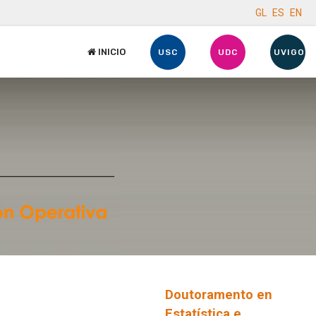
GL
ES
EN
INICIO
USC
UDC
UVIGO
Doutoramento en
Estatística e