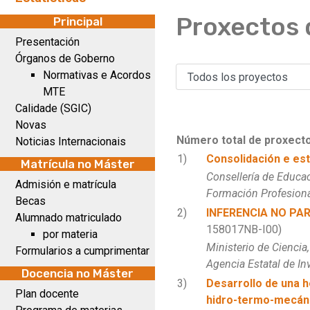
Proxectos 
Principal
Presentación
Órganos de Goberno
Normativas e Acordos
MTE
Calidade (SGIC)
Novas
Número total de proxecto
Noticias Internacionais
1)
Consolidación e est
Matrícula no Máster
Consellería de Educac
Admisión e matrícula
Formación Profesion
Becas
2)
INFERENCIA NO PA
Alumnado matriculado
158017NB-I00)
por materia
Ministerio de Ciencia
Formularios a cumprimentar
Agencia Estatal de In
Docencia no Máster
3)
Desarrollo de una h
Plan docente
hidro-termo-mecáni