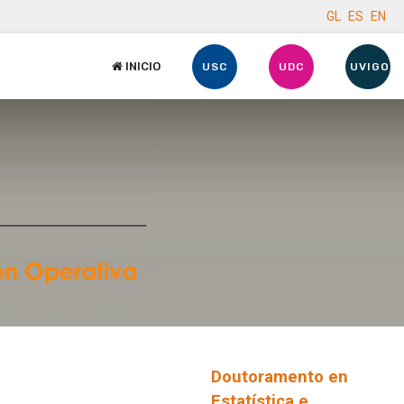
GL
ES
EN
INICIO
USC
UDC
UVIGO
Doutoramento en
Estatística e