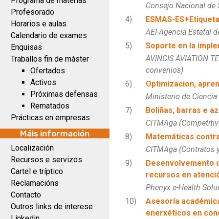
Programa de materias
Consejo Nacional de 
Profesorado
4)
ESMAS-ES+Etiquetad
Horarios e aulas
AEI-Agencia Estatal d
Calendario de exames
5)
Soporte en la impl
Enquisas
AVINCIS AVIATION TEC
Traballos fin de máster
convenios)
Ofertados
Activos
6)
Optimizacion, apre
Próximas defensas
Ministerio de Ciencia
Rematados
7)
Boliñas, barras e a
Prácticas en empresas
CITMAga (Competitiv
Máis información
8)
Matemáticas contra
Localización
CITMAga (Contratos 
Recursos e servizos
9)
Desenvolvemento de
Cartel e tríptico
recursos en atenci
Reclamacións
Phenyx e-Health Solut
Contacto
10)
Asesoría académica
Outros links de interese
enerxéticos en con
Linkedin