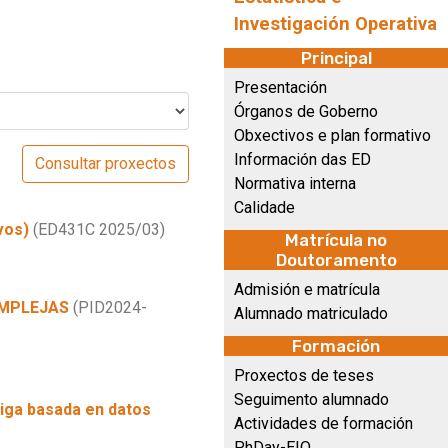
Investigación Operativa
Principal
Presentación
Órganos de Goberno
Obxectivos e plan formativo
Información das ED
Normativa interna
Calidade
ivos)
(ED431C 2025/03)
Matrícula no
Doutoramento
Admisión e matrícula
OMPLEJAS
(PID2024-
Alumnado matriculado
Formación
Proxectos de teses
Seguimento alumnado
tiga basada en datos
Actividades de formación
PhDay-EIO