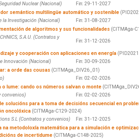
Seguridad Nuclear (Nacional)
Fin: 29-11-2027
or semántico multilingüe automático y sostenible
(PID202
e la Investigación (Nacional)
Fin: 31-08-2027
ementación de algoritmos y sus funcionalidades
(CITMAga-C
HNICS, S.A.U. (Contratos y
Fin: 31-12-2026
ndizaje y cooperación con aplicaciones en energía
(PID2021
 e Innovación (Nacional)
Fin: 30-09-2026
zar: a orde das cousas
(CITMAga_DIV26_01)
o)
Fin: 02-02-2026
 o lume: cando os números salvan o monte
(CITMAga_DIV2
y convenios)
Fin: 02-02-2026
 solucións para a toma de decisións secuencial en proble
ón oncolóxica
(CITMAga-C129-2024)
ions S.L (Contratos y convenios)
Fin: 31-12-2025
 na metodoloxía matemática para a simulación e optimizac
dicións de incertidume
(CITMAga-C148-2025)