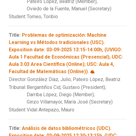
Pateiro López, Beatriz (Member);
Oviedo de la Fuente, Manuel (Secretary)
Student:
Tomeo, Toribio
Title:
Problemas de optimización: Machine
Learning vs Métodos tradicionales (USC).
Exposition date: 03-09-2025 13:15-14:00h, (UVIGO:
Aula 1 Facultad de Económicas (Presencial); UDC:
Aula 3.03 Area Científica (Online); USC: Aula 4,
Facultad de Matemáticas (Online)).
Director:
González Díaz, Julio;
Pateiro López, Beatriz
Tribunal:
Bergantiños Cid, Gustavo (President);
Darriba López, Diego (Member);
Ginzo Villamayor, María José (Secretary)
Student:
Vidal Antepazo, Mauro
Title:
Análisis de datos bibliométricos (UDC).
Exposition date: 03-09-2025 12:30-13:15h, (UDC: