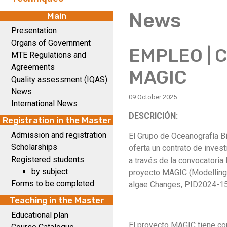
News
Main
Presentation
Organs of Government
EMPLEO | C
MTE Regulations and
Agreements
MAGIC
Quality assessment (IQAS)
News
09 October 2025
International News
DESCRICIÓN:
Registration in the Master
Admission and registration
El Grupo de Oceanografía B
Scholarships
oferta un contrato de inves
Registered students
a través de la convocatori
by subject
proyecto MAGIC (Modelling a
Forms to be completed
algae Changes, PID2024-156
Teaching in the Master
Educational plan
El proyecto MAGIC tiene com