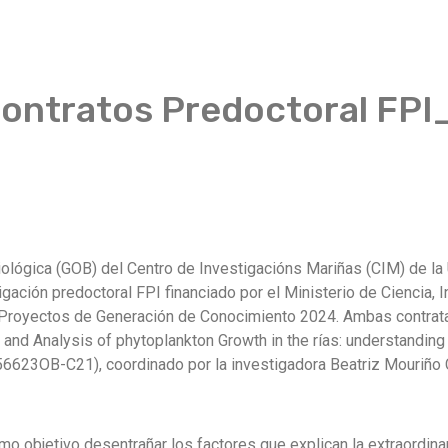
ontratos Predoctoral FP
iológica (GOB) del Centro de Investigacións Mariñas (CIM) de la
tigación predoctoral FPI financiado por el Ministerio de Ciencia,
a Proyectos de Generación de Conocimiento 2024. Ambas contrat
nd Analysis of phytoplankton Growth in the rías: understanding 
623OB-C21), coordinado por la investigadora Beatriz Mouriño 
o objetivo desentrañar los factores que explican la extraordinar