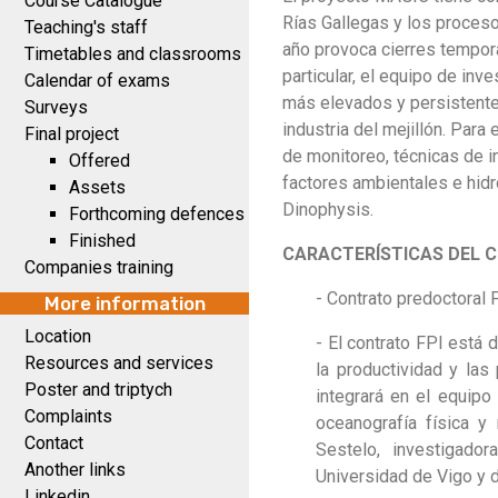
Course Catalogue
Rías Gallegas y los proceso
Teaching's staff
año provoca cierres tempora
Timetables and classrooms
particular, el equipo de in
Calendar of exams
más elevados y persistentes
Surveys
industria del mejillón. Para
Final project
de monitoreo, técnicas de in
Offered
factores ambientales e hid
Assets
Dinophysis.
Forthcoming defences
Finished
CARACTERÍSTICAS DEL 
Companies training
- Contrato predoctoral 
More information
Location
- El contrato FPI está 
Resources and services
la productividad y las
Poster and triptych
integrará en el equipo
Complaints
oceanografía física y
Contact
Sestelo, investigado
Another links
Universidad de Vigo y 
Linkedin