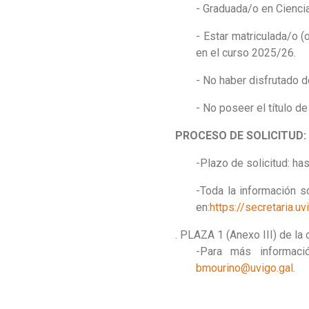
- Graduada/o en Ciencia
- Estar matriculada/o 
en el curso 2025/26.
- No haber disfrutado d
- No poseer el título de
PROCESO DE SOLICITUD:
-Plazo de solicitud: ha
-Toda la información s
en:
https://secretaria.
. PLAZA 1 (Anexo III) de la
-Para más informació
bmourino@uvigo.gal
.