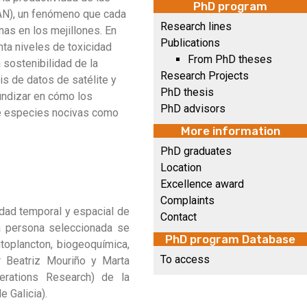
PhD program
FAN), un fenómeno que cada
Research lines
as en los mejillones. En
Publications
nta niveles de toxicidad
From PhD theses
 sostenibilidad de la
Research Projects
is de datos de satélite y
PhD thesis
fundizar en cómo los
PhD advisors
de especies nocivas como
More information
PhD graduates
Location
Excellence award
Complaints
lidad temporal y espacial de
Contact
La persona seleccionada se
PhD program Database
toplancton, biogeoquímica,
To access
or Beatriz Mouriño y Marta
perations Research) de la
 Galicia).