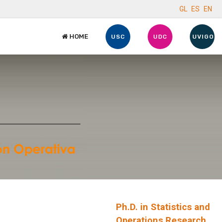
GL
ES
EN
HOME
USC
UDC
UVIGO
Ph.D. in Statistics and
Operations Research