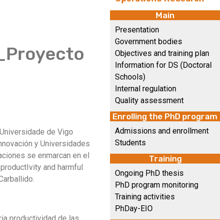
Main
Presentation
Government bodies
I_Proyecto
Objectives and training plan
Information for DS (Doctoral
Schools)
Internal regulation
Quality assessment
Enrolling the PhD program
Admissions and enrollment
 Universidade de Vigo
Students
 Innovación y Universidades
aciones se enmarcan en el
Training
productIvity and harmful
Ongoing PhD thesis
Carballido.
PhD program monitoring
Training activities
PhDay-EIO
ia productividad de las