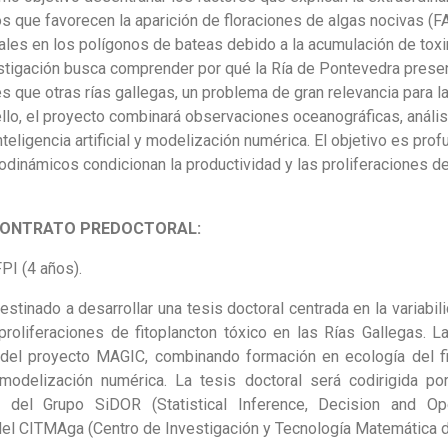
s que favorecen la aparición de floraciones de algas nocivas (
les en los polígonos de bateas debido a la acumulación de toxin
vestigación busca comprender por qué la Ría de Pontevedra prese
 que otras rías gallegas, un problema de gran relevancia para la
 ello, el proyecto combinará observaciones oceanográficas, anális
teligencia artificial y modelización numérica. El objetivo es pro
rodinámicos condicionan la productividad y las proliferaciones 
CONTRATO PREDOCTORAL:
FPI (4 años).
destinado a desarrollar una tesis doctoral centrada en la variabi
 proliferaciones de fitoplancton tóxico en las Rías Gallegas. 
 del proyecto MAGIC, combinando formación en ecología del fi
 modelización numérica. La tesis doctoral será codirigida p
ra del Grupo SiDOR (Statistical Inference, Decision and O
del CITMAga (Centro de Investigación y Tecnología Matemática de