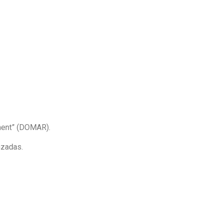
ment” (DOMAR).
nzadas.